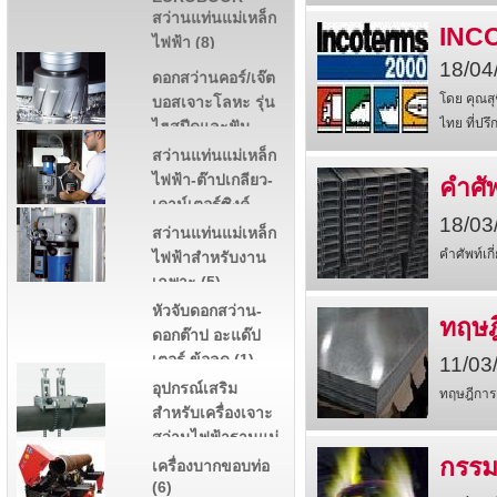
สว่านแท่นแม่เหล็ก
INCO
ไฟฟ้า (8)
18/04
ดอกสว่านคอร์/เจ๊ต
โดย คุณสุ
บอสเจาะโลหะ รุ่น
ไทย ที่ป
ไฮสปีดและฟัน
คาร์ไบด์ (3)
สว่านแท่นแม่เหล็ก
ไฟฟ้า-ต๊าปเกลียว-
คำศัพท
เคาน์เตอร์ซิงค์-
18/03
กว้านรูหัวน๊อต (2)
สว่านแท่นแม่เหล็ก
คำศัพท์เกี่
ไฟฟ้าสำหรับงาน
เฉพาะ (5)
หัวจับดอกสว่าน-
ทฤษฎ
ดอกต๊าป อะแด๊ป
เตอร์ ข้อลด (1)
11/03
อุปกรณ์เสริม
ทฤษฎีการ
สำหรับเครื่องเจาะ
สว่านไฟฟ้าฐานแม่
เหล็ก (4)
กรรม
เครื่องบากขอบท่อ
(6)