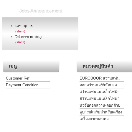
Jobs Announcement
เลขานุการ
( อัตรา)
วิศวกรขาย ช/ญ
( อัตรา)
เมนู
หมวดหมู่สินค้า
Customer Ref.
EUROBOOR สว่านแท่น
แม่เหล็กไฟฟ้า
Payment Condition
ดอกสว่านคอร์/เจ๊ตบอส
เจาะโลหะ รุ่นไฮสปีดและ
สว่านแท่นแม่เหล็กไฟฟ้า-
ฟันคาร์ไบด์
ต๊าปเกลียว-เคาน์เตอร์ซิงค์-
สว่านแท่นแม่เหล็กไฟฟ้า
กว้านรูหัวน๊อต
สำหรับงานเฉพาะ
หัวจับดอกสว่าน-ดอกต๊าป
อะแด๊ปเตอร์ ข้อลด
อุปกรณ์เสริมสำหรับเครื่อง
เจาะสว่านไฟฟ้าฐานแม่
เครื่องบากขอบท่อ
เหล็ก