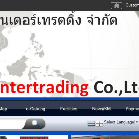
Custom
Map
e-Catalog
Facilities
News/KM
Payme
Select Language
▼