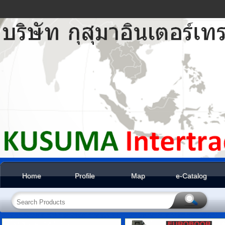
Home
Profile
Map
e-Catalog