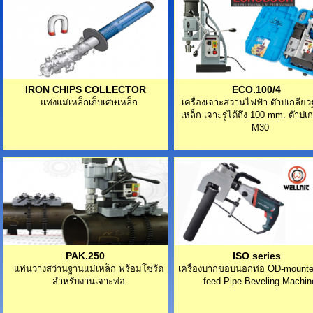
IRON CHIPS COLLECTOR
ECO.100/4
แท่งแม่เหล็กเก็บเศษเหล็ก
เครื่องเจาะสว่านไฟฟ้า-ต๊าปเกลีย
เหล็ก เจาะรูได้ถึง 100 mm. ต๊าปเก
M30
PAK.250
ISO series
แท่นวางสว่านฐานแม่เหล็ก พร้อมโซ่รัด
เครื่องบากขอบนอกท่อ OD-mounte
สำหรับงานเจาะท่อ
feed Pipe Beveling Machin