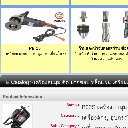
PB-15
ก้านและหัวจับดอกสว่าน ข้อ
เครื่องบากขอบ - ลบมุม -ลบเสี้ยนโลหะ
ก้านจับ หัวจับดอกสว่านเจ๊ตบอส 
ก้านลด อะแด๊ปเตอร์
E-Catalog
เครื่องลบมุม ตัด-บากขอบเหล็กแผ่น เตรียม
>
Product Information :
Name :
B60S เครื่องลบมุ
Category :
เครื่องจักร, อุปกรณ์
Sub - Category :