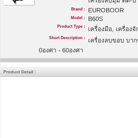
เครื่องลบมุม ตัด-
Brand :
EUROBOOR
Model :
B60S
Product Type :
เครื่องมือ, เครื่อง
Short Description :
เครื่องลบขอบ บา
0องศา - 60องศา
Product Detail :