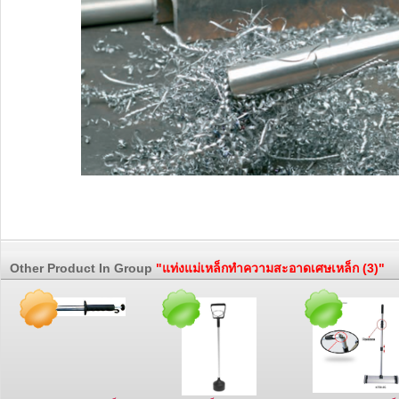
Other Product In Group
"แท่งแม่เหล็กทำความสะอาดเศษเหล็ก (3)"