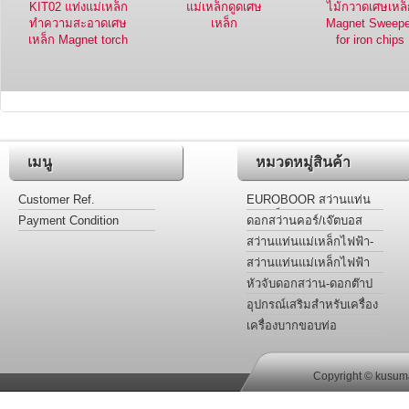
KIT02 แท่งแม่เหล็ก
แม่เหล็กดูดเศษ
ไม้กวาดเศษเหล็
ทำความสะอาดเศษ
เหล็ก
Magnet Sweepe
เหล็ก Magnet torch
for iron chips
for iron chips
cleaning
cleaning
เมนู
หมวดหมู่สินค้า
Customer Ref.
EUROBOOR สว่านแท่น
แม่เหล็กไฟฟ้า
Payment Condition
ดอกสว่านคอร์/เจ๊ตบอส
เจาะโลหะ รุ่นไฮสปีดและ
สว่านแท่นแม่เหล็กไฟฟ้า-
ฟันคาร์ไบด์
ต๊าปเกลียว-เคาน์เตอร์ซิงค์-
สว่านแท่นแม่เหล็กไฟฟ้า
กว้านรูหัวน๊อต
สำหรับงานเฉพาะ
หัวจับดอกสว่าน-ดอกต๊าป
อะแด๊ปเตอร์ ข้อลด
อุปกรณ์เสริมสำหรับเครื่อง
เจาะสว่านไฟฟ้าฐานแม่
เครื่องบากขอบท่อ
เหล็ก
Copyright © kusuma