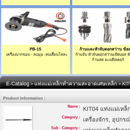
PB-15
ก้านและหัวจับดอกสว่าน ข้อ
เครื่องบากขอบ - ลบมุม -ลบเสี้ยนโลหะ
ก้านจับ หัวจับดอกสว่านเจ๊ตบอส 
ก้านลด อะแด๊ปเตอร์
E-Catalog
แท่งแม่เหล็กทำความสะอาดเศษเหล็ก
>
> KIT
Product Information :
Name :
KIT04 แท่งแม่เหล็
Category :
เครื่องจักร, อุปกรณ์
Sub - Category :