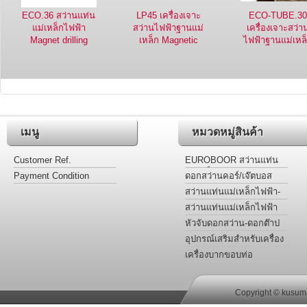
ECO.36 สว่านแท่น
LP45 เครื่องเจาะ
ECO-TUBE.3
แม่เหล็กไฟฟ้า
สว่านไฟฟ้าฐานแม่
เครื่องเจาะสว่า
Magnet drilling
เหล็ก Magnetic
ไฟฟ้าฐานแม่เหล
machine
Core Drilling
สำหรับท่อ
Machine
เมนู
หมวดหมู่สินค้า
Customer Ref.
EUROBOOR สว่านแท่น
แม่เหล็กไฟฟ้า
Payment Condition
ดอกสว่านคอร์/เจ๊ตบอส
เจาะโลหะ รุ่นไฮสปีดและ
สว่านแท่นแม่เหล็กไฟฟ้า-
ฟันคาร์ไบด์
ต๊าปเกลียว-เคาน์เตอร์ซิงค์-
สว่านแท่นแม่เหล็กไฟฟ้า
กว้านรูหัวน๊อต
สำหรับงานเฉพาะ
หัวจับดอกสว่าน-ดอกต๊าป
อะแด๊ปเตอร์ ข้อลด
อุปกรณ์เสริมสำหรับเครื่อง
เจาะสว่านไฟฟ้าฐานแม่
เครื่องบากขอบท่อ
เหล็ก
Copyright © kusuma