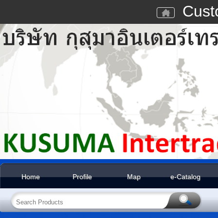
Cust
Home
Profile
Map
e-Catalog