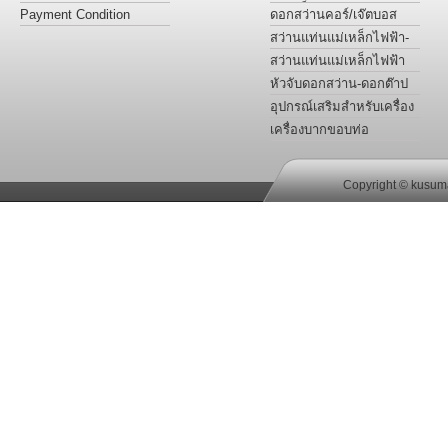
แม่เหล็กไฟฟ้า
Payment Condition
ดอกสว่านคอร์/เจ๊ตบอส
เจาะโลหะ รุ่นไฮสปีดและ
สว่านแท่นแม่เหล็กไฟฟ้า-
ฟันคาร์ไบด์
ต๊าปเกลียว-เคาน์เตอร์ซิงค์-
สว่านแท่นแม่เหล็กไฟฟ้า
กว้านรูหัวน๊อต
สำหรับงานเฉพาะ
หัวจับดอกสว่าน-ดอกต๊าป
อะแด๊ปเตอร์ ข้อลด
อุปกรณ์เสริมสำหรับเครื่อง
เจาะสว่านไฟฟ้าฐานแม่
เครื่องบากขอบท่อ
เหล็ก
Copyright © kusuma