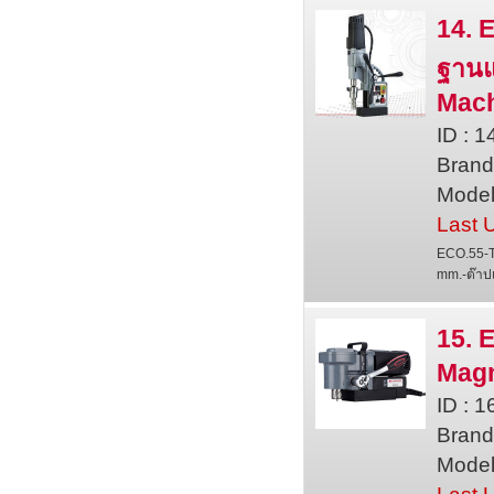
14. 
ฐานแ
Mac
ID : 
Bran
Model
Last 
ECO.55-T 
mm.-ต๊าปเ
15. 
Magn
ID : 
Bran
Model