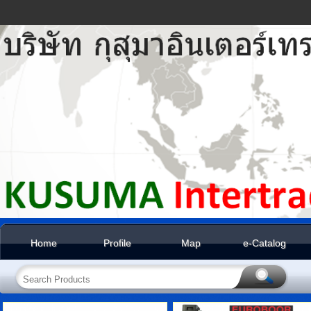
Home
Profile
Map
e-Catalog