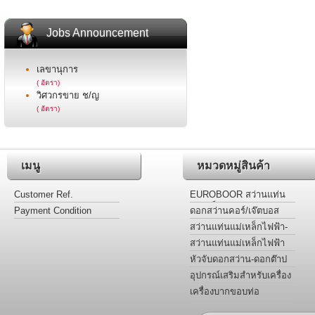
Jobs Announcement
เลขานุการ
( อัตรา)
วิศวกรขาย ช/ญ
( อัตรา)
เมนู
หมวดหมู่สินค้า
Customer Ref.
EUROBOOR สว่านแท่น
แม่เหล็กไฟฟ้า
Payment Condition
ดอกสว่านคอร์/เจ๊ตบอส
เจาะโลหะ รุ่นไฮสปีดและ
สว่านแท่นแม่เหล็กไฟฟ้า-
ฟันคาร์ไบด์
ต๊าปเกลียว-เคาน์เตอร์ซิงค์-
สว่านแท่นแม่เหล็กไฟฟ้า
กว้านรูหัวน๊อต
สำหรับงานเฉพาะ
หัวจับดอกสว่าน-ดอกต๊าป
อะแด๊ปเตอร์ ข้อลด
อุปกรณ์เสริมสำหรับเครื่อง
เจาะสว่านไฟฟ้าฐานแม่
เครื่องบากขอบท่อ
เหล็ก