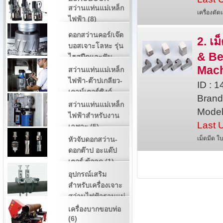
สว่านแท่นแม่เหล็ก
เครื่องต
ไฟฟ้า (8)
ดอกสว่านคอร์/เจ๊ต
2. เม
บอสเจาะโลหะ รุ่น
& Be
ไฮสปีดและฟัน
คาร์ไบด์ (3)
Mac
สว่านแท่นแม่เหล็ก
ไฟฟ้า-ต๊าปเกลียว-
ID : 
เคาน์เตอร์ซิงค์-
Brand 
กว้านรูหัวน๊อต (2)
สว่านแท่นแม่เหล็ก
Model 
ไฟฟ้าสำหรับงาน
Last 
เฉพาะ (5)
เม็ดมีด ใ
หัวจับดอกสว่าน-
ดอกต๊าป อะแด๊ป
เตอร์ ข้อลด (1)
อุปกรณ์เสริม
สำหรับเครื่องเจาะ
สว่านไฟฟ้าฐานแม่
เหล็ก (4)
เครื่องบากขอบท่อ
(6)